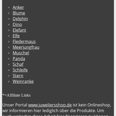
Anker
Blume
Delphin
Dino
Elefant
Elfe
Fledermaus
Meerjungfrau
Muschel
Panda
Schaf
Schleife
Stern
Weinranke
*=Affiliate Links
Unser Portal
www.juweliersshop.de
ist kein Onlineshop,
wir informieren hier lediglich über die Produkte. Um