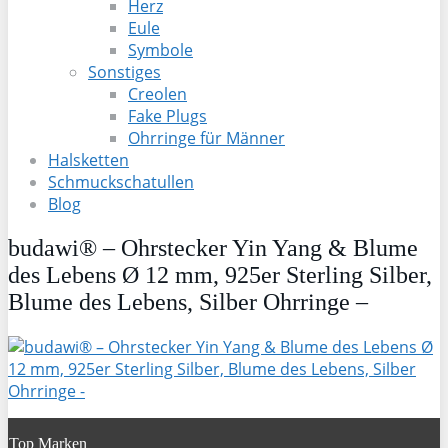
Herz
Eule
Symbole
Sonstiges
Creolen
Fake Plugs
Ohrringe für Männer
Halsketten
Schmuckschatullen
Blog
budawi® – Ohrstecker Yin Yang & Blume
des Lebens Ø 12 mm, 925er Sterling Silber,
Blume des Lebens, Silber Ohrringe –
Top Marken