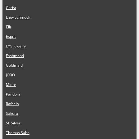
Christ
Dew Schmuck
Elli
Esprit
EYS Juwelry
Fashmond
Goldmaid
JOBO
Miore
Pandora
Rafaela
Sakura
SL Silver
Thomas Sabo