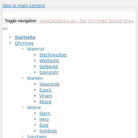
Skip to main content
Juweliersshop.de - Der Ohrringe Online Shop
Toggle navigation
Startseite
Ohrringe
Material
Sterlingsilber
Weißgold
Gelbgold
Edelstahl
Marken
Swarovski
Esprit
Vinani
Miore
Motive
Stern
Herz
Eule
Symbole
Sonstiges