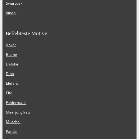
Swarovski
Vinani
Beliebteste Motive
Anker
Blume
Delphin
Dino
Elefant
Elfe
Fledermaus
Meerjungfrau
Muschel
Panda