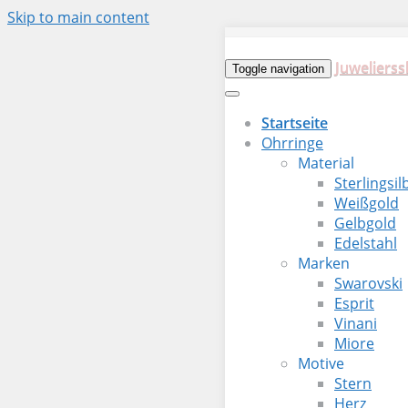
Skip to main content
Juwelierss
Toggle navigation
Startseite
Ohrringe
Material
Sterlingsil
Weißgold
Gelbgold
Edelstahl
Marken
Swarovski
Esprit
Vinani
Miore
Motive
Stern
Herz