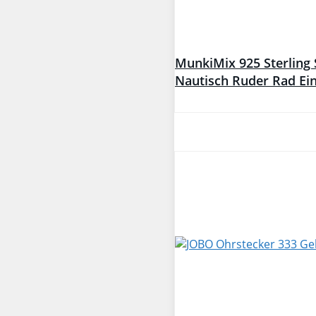
MunkiMix 925 Sterling 
Nautisch Ruder Rad Ein