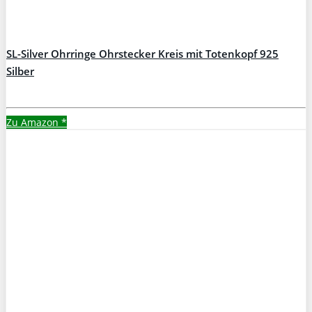
SL-Silver Ohrringe Ohrstecker Kreis mit Totenkopf 925
Silber
Zu Amazon
*