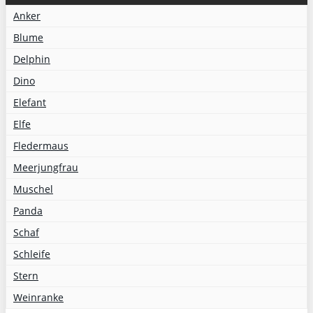
Anker
Blume
Delphin
Dino
Elefant
Elfe
Fledermaus
Meerjungfrau
Muschel
Panda
Schaf
Schleife
Stern
Weinranke