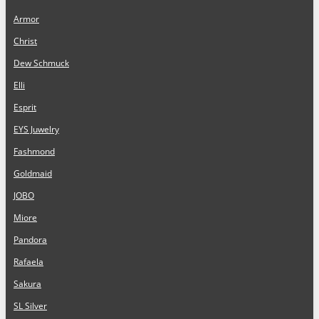
Armor
Christ
Dew Schmuck
Elli
Esprit
EYS Juwelry
Fashmond
Goldmaid
JOBO
Miore
Pandora
Rafaela
Sakura
SL Silver