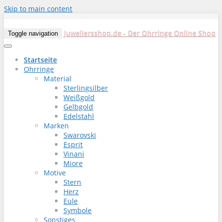
Skip to main content
Juweliersshop.de - Der Ohrringe Online Shop
Toggle navigation
Startseite
Ohrringe
Material
Sterlingsilber
Weißgold
Gelbgold
Edelstahl
Marken
Swarovski
Esprit
Vinani
Miore
Motive
Stern
Herz
Eule
Symbole
Sonstiges