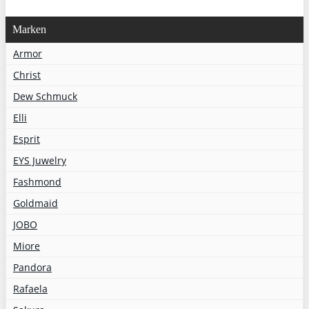
Marken
Armor
Christ
Dew Schmuck
Elli
Esprit
EYS Juwelry
Fashmond
Goldmaid
JOBO
Miore
Pandora
Rafaela