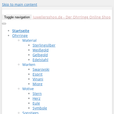
Skip to main content
Juweliersshop.de - Der Ohrringe Online Shop
Toggle navigation
Startseite
Ohrringe
Material
Sterlingsilber
Weißgold
Gelbgold
Edelstahl
Marken
Swarovski
Esprit
Vinani
Miore
Motive
Stern
Herz
Eule
Symbole
Sonstiges