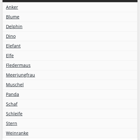
Anker
Blume
Delphin
Dino
Elefant
Elfe
Fledermaus
Meerjungfrau
Muschel
Panda
Schaf
Schleife
Stern
Weinranke