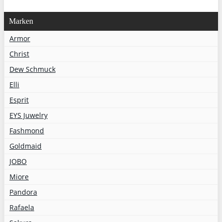
Marken
Armor
Christ
Dew Schmuck
Elli
Esprit
EYS Juwelry
Fashmond
Goldmaid
JOBO
Miore
Pandora
Rafaela