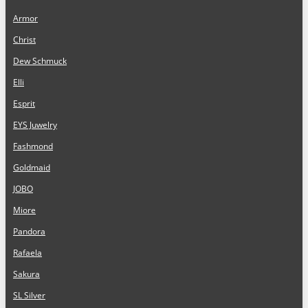
Armor
Christ
Dew Schmuck
Elli
Esprit
EYS Juwelry
Fashmond
Goldmaid
JOBO
Miore
Pandora
Rafaela
Sakura
SL Silver