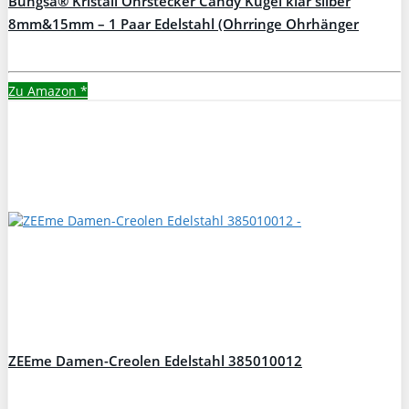
Bungsa® Kristall Ohrstecker Candy Kugel klar silber
8mm&15mm – 1 Paar Edelstahl (Ohrringe Ohrhänger
Creolen Ohrschmuck Ohrklemmen Damen Frauen Herren
Mode)
Zu Amazon
*
ZEEme Damen-Creolen Edelstahl 385010012