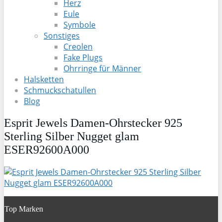
Herz
Eule
Symbole
Sonstiges
Creolen
Fake Plugs
Ohrringe für Männer
Halsketten
Schmuckschatullen
Blog
Esprit Jewels Damen-Ohrstecker 925
Sterling Silber Nugget glam
ESER92600A000
Top Marken