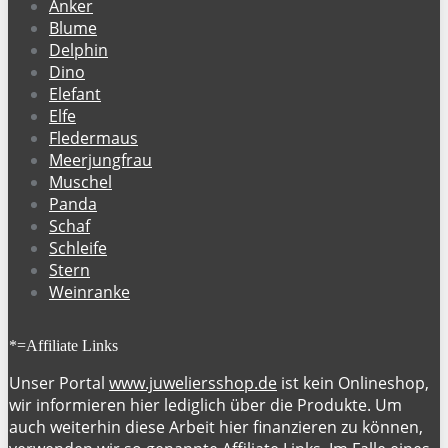
Anker
Blume
Delphin
Dino
Elefant
Elfe
Fledermaus
Meerjungfrau
Muschel
Panda
Schaf
Schleife
Stern
Weinranke
*=Affiliate Links
Unser Portal
www.juweliersshop.de
ist kein Onlineshop,
wir informieren hier lediglich über die Produkte. Um
auch weiterhin diese Arbeit hier finanzieren zu können,