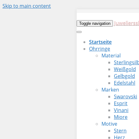
Skip to main content
Juwelierss
Toggle navigation
Startseite
Ohrringe
Material
Sterlingsil
Weißgold
Gelbgold
Edelstahl
Marken
Swarovski
Esprit
Vinani
Miore
Motive
Stern
Herz