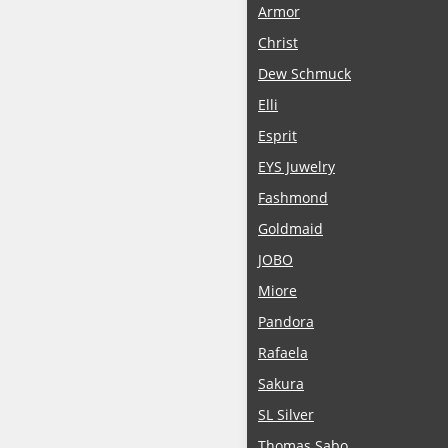
Armor
Christ
Dew Schmuck
Elli
Esprit
EYS Juwelry
Fashmond
Goldmaid
JOBO
Miore
Pandora
Rafaela
Sakura
SL Silver
Thomas Sabo