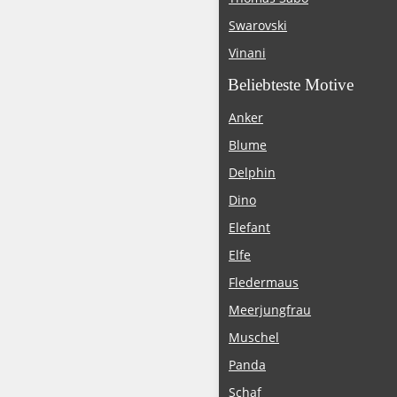
Swarovski
Vinani
Beliebteste Motive
Anker
Blume
Delphin
Dino
Elefant
Elfe
Fledermaus
Meerjungfrau
Muschel
Panda
Schaf