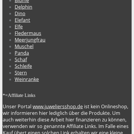
Blume
Delphin
Dino
Elefant
Elfe
Fledermaus
Meerjungfrau
Muschel
Panda
Schaf
Schleife
Stern
Weinranke
*=Affiliate Links
Unser Portal
www.juweliersshop.de
ist kein Onlineshop,
wir informieren hier lediglich über die Produkte. Um
auch weiterhin diese Arbeit hier finanzieren zu können,
verwenden wir so genannte Affiliate Links. Im Falle eines
Kauf übert einen solchen Link erhalten wir eine kleine