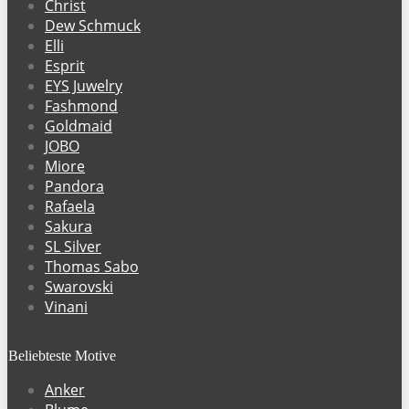
Christ
Dew Schmuck
Elli
Esprit
EYS Juwelry
Fashmond
Goldmaid
JOBO
Miore
Pandora
Rafaela
Sakura
SL Silver
Thomas Sabo
Swarovski
Vinani
Beliebteste Motive
Anker