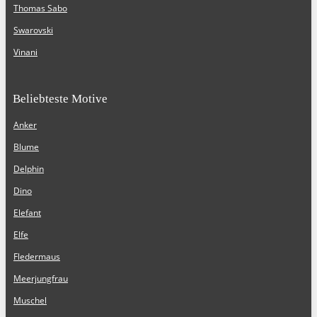
Thomas Sabo
Swarovski
Vinani
Beliebteste Motive
Anker
Blume
Delphin
Dino
Elefant
Elfe
Fledermaus
Meerjungfrau
Muschel