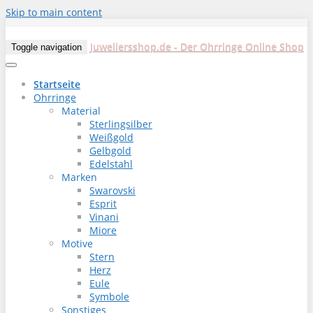
Skip to main content
Juweliersshop.de - Der Ohrringe Online Shop
Toggle navigation
Startseite
Ohrringe
Material
Sterlingsilber
Weißgold
Gelbgold
Edelstahl
Marken
Swarovski
Esprit
Vinani
Miore
Motive
Stern
Herz
Eule
Symbole
Sonstiges