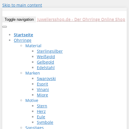
Skip to main content
Juweliersshop.de - Der Ohrringe Online Shop
Toggle navigation
Startseite
Ohrringe
Material
Sterlingsilber
Weißgold
Gelbgold
Edelstahl
Marken
Swarovski
Esprit
Vinani
Miore
Motive
Stern
Herz
Eule
Symbole
Sonstiges