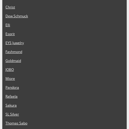
Christ
Dew Schmuck
Elli
Esprit
EYS Juwelry
Fashmond
Goldmaid
JOBO
Miore
Pandora
Rafaela
Sakura
SL Silver
Thomas Sabo