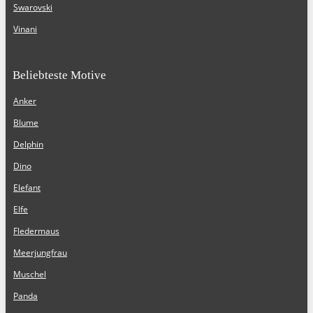
Swarovski
Vinani
Beliebteste Motive
Anker
Blume
Delphin
Dino
Elefant
Elfe
Fledermaus
Meerjungfrau
Muschel
Panda