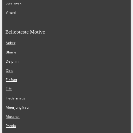
Swarovski
Vinani
Beliebteste Motive
Anker
Blume
Delphin
Dino
Elefant
Elfe
Fledermaus
Meerjungfrau
Muschel
Panda