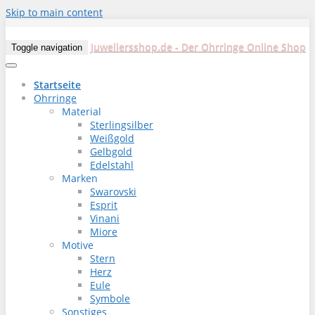
Skip to main content
Juweliersshop.de - Der Ohrringe Online Shop
Toggle navigation
Startseite
Ohrringe
Material
Sterlingsilber
Weißgold
Gelbgold
Edelstahl
Marken
Swarovski
Esprit
Vinani
Miore
Motive
Stern
Herz
Eule
Symbole
Sonstiges