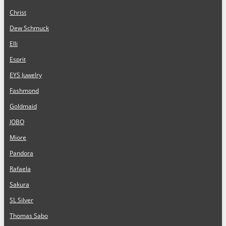
Christ
Dew Schmuck
Elli
Esprit
EYS Juwelry
Fashmond
Goldmaid
JOBO
Miore
Pandora
Rafaela
Sakura
SL Silver
Thomas Sabo