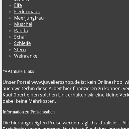
Elfe
Fledermaus
Meerjungfrau
Muschel
Panda
Schaf
Schleife
Stern
Weinranke
*=Affiliate Links
Unser Portal
www.juweliersshop.de
ist kein Onlineshop, w
auch weiterhin diese Arbeit hier finanzieren zu können, ver
Kauf übert einen solchen Link erhalten wir eine kleine Ve
dabei keine Mehrkosten.
Information zu Preisangaben
Die hier angezeigten Preise werden täglich aktualisiert. Al
Preisänderungen kommen. Wir bitten Sie daher lieber imme