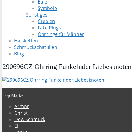
Eule
Symbole
Sonstiges
Creolen
Fake Plugs
Ohrringe für Männer
Halsketten
Schmuckschatullen
Blog
290696CZ Ohrring Funkelnder Liebesknoten
Top Marken
Armor
Christ
Dew Schmuck
Elli