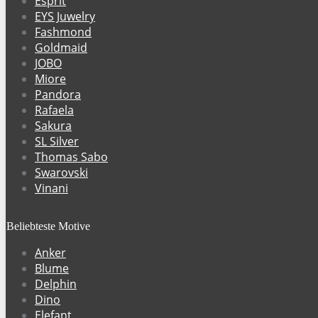
Esprit
EYS Juwelry
Fashmond
Goldmaid
JOBO
Miore
Pandora
Rafaela
Sakura
SL Silver
Thomas Sabo
Swarovski
Vinani
Beliebteste Motive
Anker
Blume
Delphin
Dino
Elefant