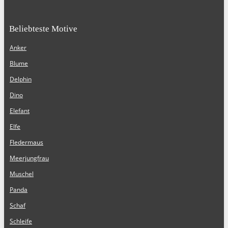
Beliebteste Motive
Anker
Blume
Delphin
Dino
Elefant
Elfe
Fledermaus
Meerjungfrau
Muschel
Panda
Schaf
Schleife