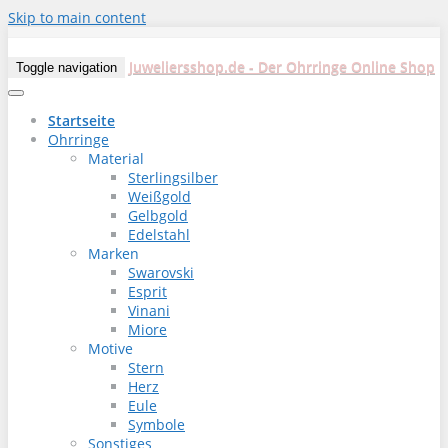
Skip to main content
Juweliersshop.de - Der Ohrringe Online Shop
Toggle navigation
Startseite
Ohrringe
Material
Sterlingsilber
Weißgold
Gelbgold
Edelstahl
Marken
Swarovski
Esprit
Vinani
Miore
Motive
Stern
Herz
Eule
Symbole
Sonstiges