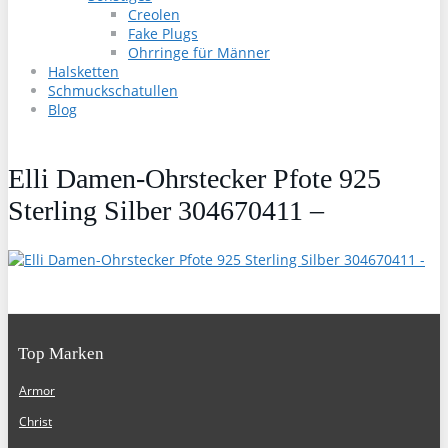
Creolen
Fake Plugs
Ohrringe für Männer
Halsketten
Schmuckschatullen
Blog
Elli Damen-Ohrstecker Pfote 925
Sterling Silber 304670411 –
Top Marken
Armor
Christ