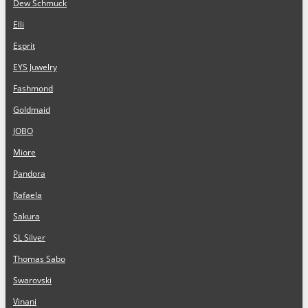
Dew Schmuck
Elli
Esprit
EYS Juwelry
Fashmond
Goldmaid
JOBO
Miore
Pandora
Rafaela
Sakura
SL Silver
Thomas Sabo
Swarovski
Vinani