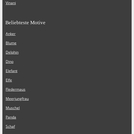
Vinani
Beliebteste Motive
Anker
Blume
Delphin
Dino
Elefant
Elfe
Fledermaus
Meerjungfrau
Muschel
Panda
Schaf