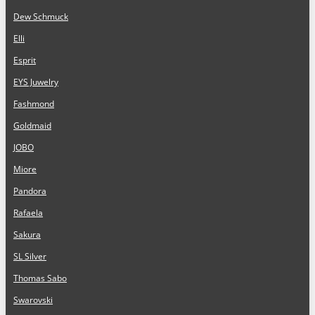
Dew Schmuck
Elli
Esprit
EYS Juwelry
Fashmond
Goldmaid
JOBO
Miore
Pandora
Rafaela
Sakura
SL Silver
Thomas Sabo
Swarovski