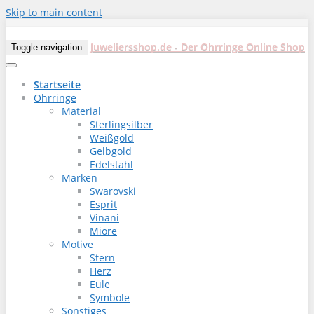
Skip to main content
Juweliersshop.de - Der Ohrringe Online Shop
Toggle navigation
Startseite
Ohrringe
Material
Sterlingsilber
Weißgold
Gelbgold
Edelstahl
Marken
Swarovski
Esprit
Vinani
Miore
Motive
Stern
Herz
Eule
Symbole
Sonstiges