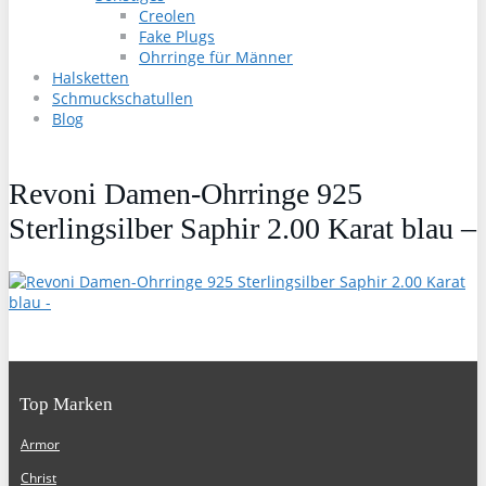
Creolen
Fake Plugs
Ohrringe für Männer
Halsketten
Schmuckschatullen
Blog
Revoni Damen-Ohrringe 925
Sterlingsilber Saphir 2.00 Karat blau –
Top Marken
Armor
Christ