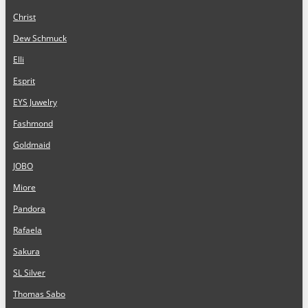
Christ
Dew Schmuck
Elli
Esprit
EYS Juwelry
Fashmond
Goldmaid
JOBO
Miore
Pandora
Rafaela
Sakura
SL Silver
Thomas Sabo