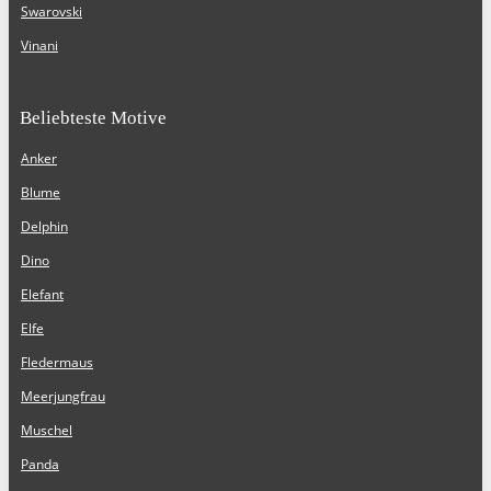
Swarovski
Vinani
Beliebteste Motive
Anker
Blume
Delphin
Dino
Elefant
Elfe
Fledermaus
Meerjungfrau
Muschel
Panda