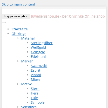
Skip to main content
Juweliersshop.de - Der Ohrringe Online Shop
Toggle navigation
Startseite
Ohrringe
Material
Sterlingsilber
Weißgold
Gelbgold
Edelstahl
Marken
Swarovski
Esprit
Vinani
Miore
Motive
Stern
Herz
Eule
Symbole
Sonstiges