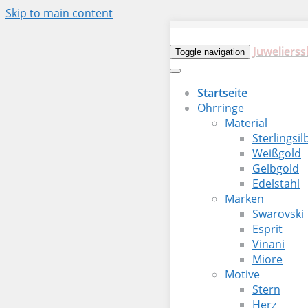
Skip to main content
Juwelierss
Toggle navigation
Startseite
Ohrringe
Material
Sterlingsil
Weißgold
Gelbgold
Edelstahl
Marken
Swarovski
Esprit
Vinani
Miore
Motive
Stern
Herz