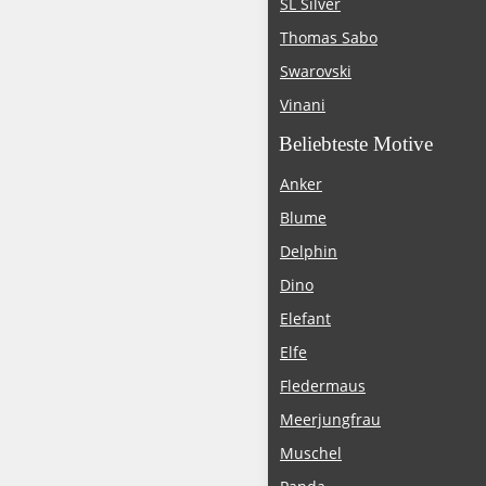
SL Silver
Thomas Sabo
Swarovski
Vinani
Beliebteste Motive
Anker
Blume
Delphin
Dino
Elefant
Elfe
Fledermaus
Meerjungfrau
Muschel