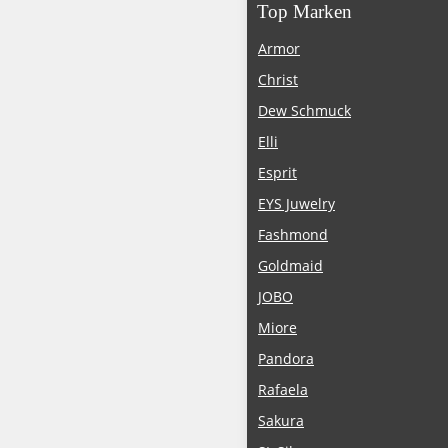
Top Marken
Armor
Christ
Dew Schmuck
Elli
Esprit
EYS Juwelry
Fashmond
Goldmaid
JOBO
Miore
Pandora
Rafaela
Sakura