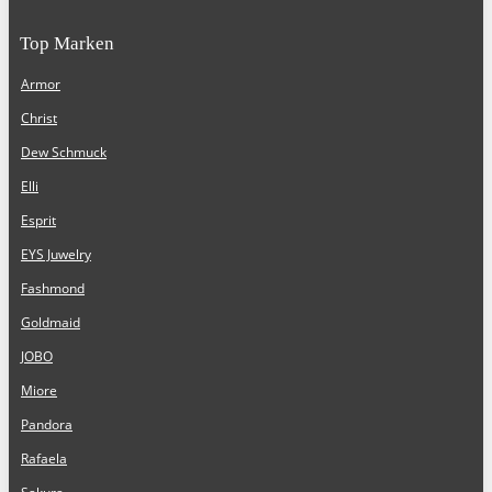
Top Marken
Armor
Christ
Dew Schmuck
Elli
Esprit
EYS Juwelry
Fashmond
Goldmaid
JOBO
Miore
Pandora
Rafaela