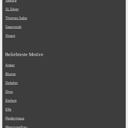
Sakura
SL Silver
Thomas Sabo
Swarovski
Vinani
Beliebteste Motive
Anker
Blume
Delphin
Dino
Elefant
Elfe
Fledermaus
Meerjungfrau