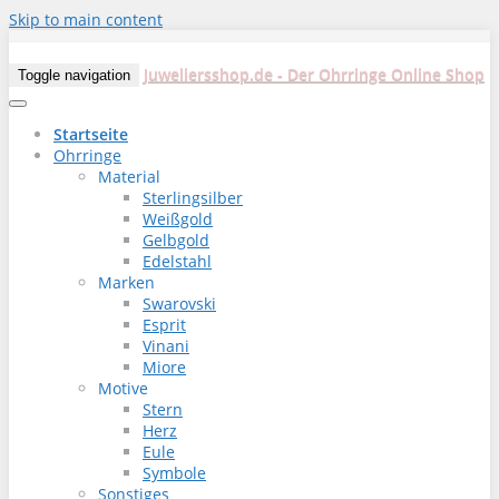
Skip to main content
Juweliersshop.de - Der Ohrringe Online Shop
Toggle navigation
Startseite
Ohrringe
Material
Sterlingsilber
Weißgold
Gelbgold
Edelstahl
Marken
Swarovski
Esprit
Vinani
Miore
Motive
Stern
Herz
Eule
Symbole
Sonstiges