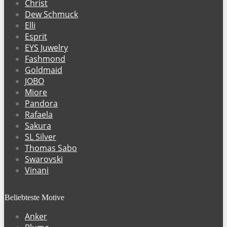
Christ
Dew Schmuck
Elli
Esprit
EYS Juwelry
Fashmond
Goldmaid
JOBO
Miore
Pandora
Rafaela
Sakura
SL Silver
Thomas Sabo
Swarovski
Vinani
Beliebteste Motive
Anker