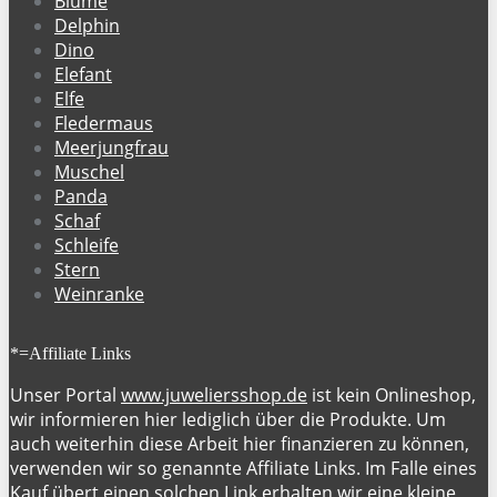
Blume
Delphin
Dino
Elefant
Elfe
Fledermaus
Meerjungfrau
Muschel
Panda
Schaf
Schleife
Stern
Weinranke
*=Affiliate Links
Unser Portal
www.juweliersshop.de
ist kein Onlineshop,
wir informieren hier lediglich über die Produkte. Um
auch weiterhin diese Arbeit hier finanzieren zu können,
verwenden wir so genannte Affiliate Links. Im Falle eines
Kauf übert einen solchen Link erhalten wir eine kleine