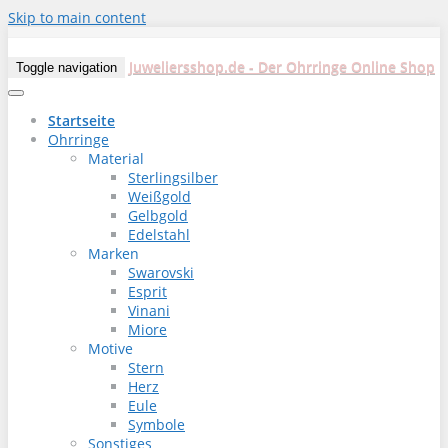
Skip to main content
Juweliersshop.de - Der Ohrringe Online Shop
Toggle navigation
Startseite
Ohrringe
Material
Sterlingsilber
Weißgold
Gelbgold
Edelstahl
Marken
Swarovski
Esprit
Vinani
Miore
Motive
Stern
Herz
Eule
Symbole
Sonstiges