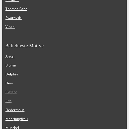
Thomas Sabo
Swarovski
Vinani
Beliebteste Motive
Anker
Blume
Delphin
Dino
Elefant
Elfe
Fledermaus
Meerjungfrau
Muschel