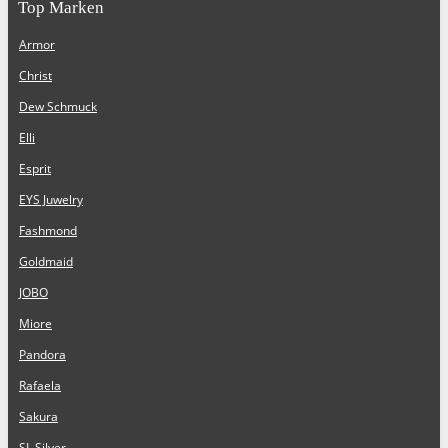
Top Marken
Armor
Christ
Dew Schmuck
Elli
Esprit
EYS Juwelry
Fashmond
Goldmaid
JOBO
Miore
Pandora
Rafaela
Sakura
SL Silver