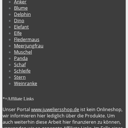
Anker
Blume
Delphin
Dino
Elefant
Elfe
Fledermaus
Meerjungfrau
Muschel
Panda
Schaf
Schleife
Stern
Weinranke
*=Affiliate Links
Unser Portal
www.juweliersshop.de
ist kein Onlineshop,
wir informieren hier lediglich über die Produkte. Um
auch weiterhin diese Arbeit hier finanzieren zu können,