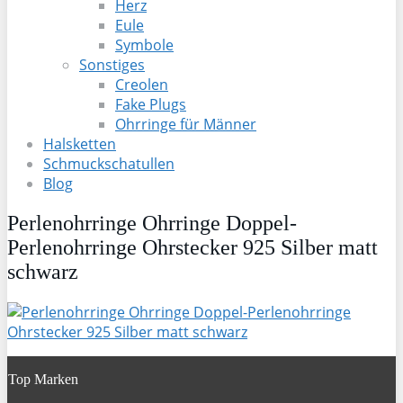
Herz
Eule
Symbole
Sonstiges
Creolen
Fake Plugs
Ohrringe für Männer
Halsketten
Schmuckschatullen
Blog
Perlenohrringe Ohrringe Doppel-
Perlenohrringe Ohrstecker 925 Silber matt
schwarz
Top Marken