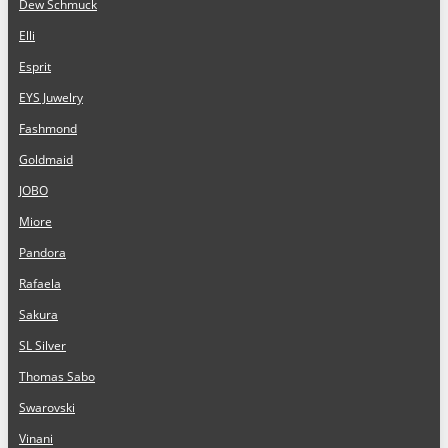
Dew Schmuck
Elli
Esprit
EYS Juwelry
Fashmond
Goldmaid
JOBO
Miore
Pandora
Rafaela
Sakura
SL Silver
Thomas Sabo
Swarovski
Vinani