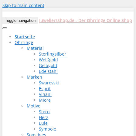
Skip to main content
Juweliersshop.de - Der Ohrringe Online Shop
Toggle navigation
Startseite
Ohrringe
Material
Sterlingsilber
Weißgold
Gelbgold
Edelstahl
Marken
Swarovski
Esprit
Vinani
Miore
Motive
Stern
Herz
Eule
Symbole
Sonstiges