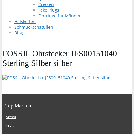
Creolen
Fake Plugs
Ohrringe für Männer
Halsketten
Schmuckschatullen
Blog
FOSSIL Ohrstecker JFS00151040
Sterling Silber silber
Top Marken
Armor
Christ