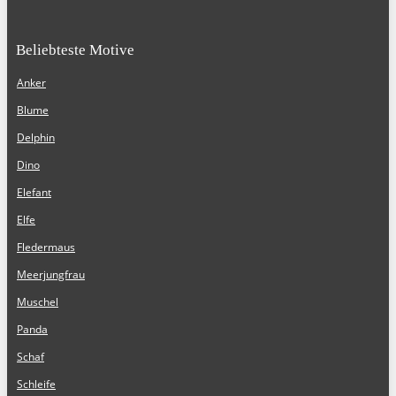
Beliebteste Motive
Anker
Blume
Delphin
Dino
Elefant
Elfe
Fledermaus
Meerjungfrau
Muschel
Panda
Schaf
Schleife