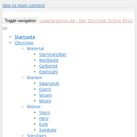
Skip to main content
Juweliersshop.de - Der Ohrringe Online Shop
Toggle navigation
Startseite
Ohrringe
Material
Sterlingsilber
Weißgold
Gelbgold
Edelstahl
Marken
Swarovski
Esprit
Vinani
Miore
Motive
Stern
Herz
Eule
Symbole
Sonstiges