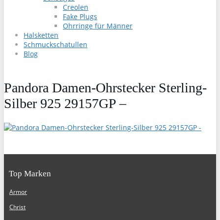
Creolen
Fake Plugs
Ohrringe für Männer
Halsketten
Schmuckschatullen
Blog
Pandora Damen-Ohrstecker Sterling-
Silber 925 29157GP –
Top Marken
Armor
Christ