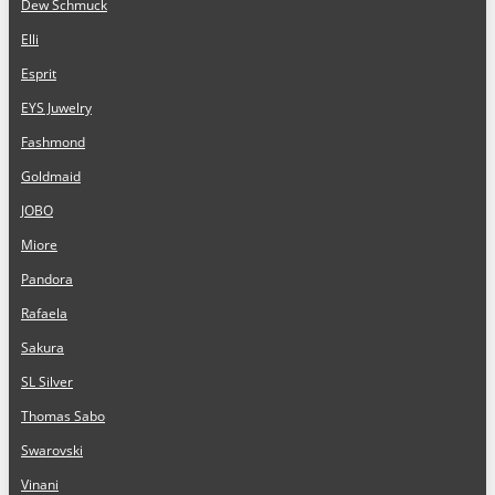
Dew Schmuck
Elli
Esprit
EYS Juwelry
Fashmond
Goldmaid
JOBO
Miore
Pandora
Rafaela
Sakura
SL Silver
Thomas Sabo
Swarovski
Vinani