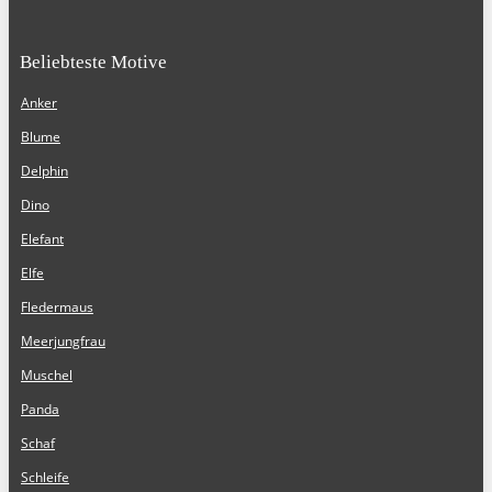
Beliebteste Motive
Anker
Blume
Delphin
Dino
Elefant
Elfe
Fledermaus
Meerjungfrau
Muschel
Panda
Schaf
Schleife