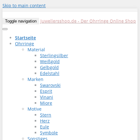
Skip to main content
Juweliersshop.de - Der Ohrringe Online Shop
Toggle navigation
Startseite
Ohrringe
Material
Sterlingsilber
Weißgold
Gelbgold
Edelstahl
Marken
Swarovski
Esprit
Vinani
Miore
Motive
Stern
Herz
Eule
Symbole
Sonstiges