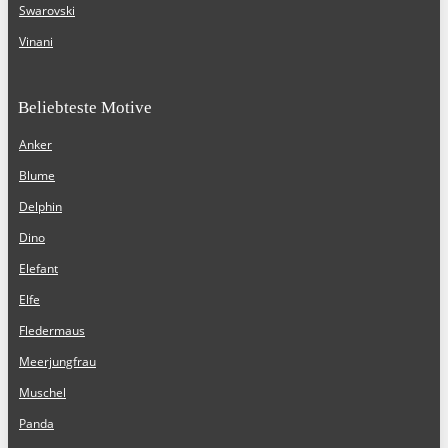
Swarovski
Vinani
Beliebteste Motive
Anker
Blume
Delphin
Dino
Elefant
Elfe
Fledermaus
Meerjungfrau
Muschel
Panda