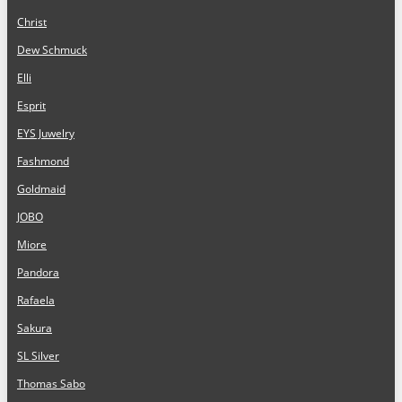
Christ
Dew Schmuck
Elli
Esprit
EYS Juwelry
Fashmond
Goldmaid
JOBO
Miore
Pandora
Rafaela
Sakura
SL Silver
Thomas Sabo