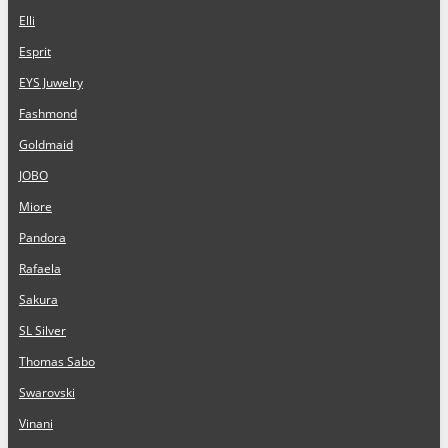
Elli
Esprit
EYS Juwelry
Fashmond
Goldmaid
JOBO
Miore
Pandora
Rafaela
Sakura
SL Silver
Thomas Sabo
Swarovski
Vinani