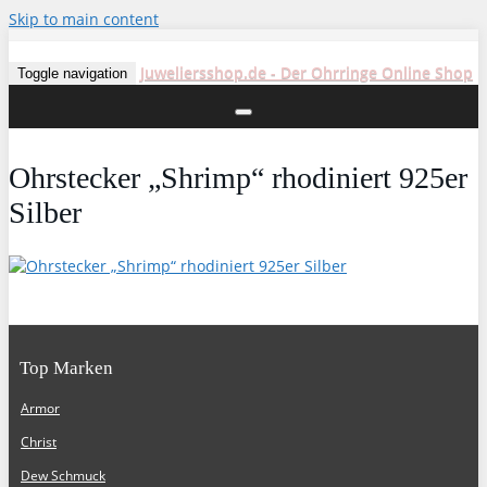
Skip to main content
Juweliersshop.de - Der Ohrringe Online Shop
Toggle navigation
Ohrstecker „Shrimp“ rhodiniert 925er
Silber
Top Marken
Armor
Christ
Dew Schmuck