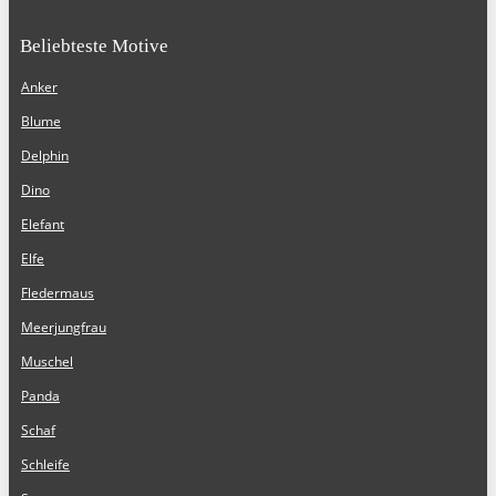
Beliebteste Motive
Anker
Blume
Delphin
Dino
Elefant
Elfe
Fledermaus
Meerjungfrau
Muschel
Panda
Schaf
Schleife