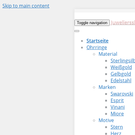
Skip to main content
Juwelierss
Toggle navigation
Startseite
Ohrringe
Material
Sterlingsil
Weißgold
Gelbgold
Edelstahl
Marken
Swarovski
Esprit
Vinani
Miore
Motive
Stern
Herz