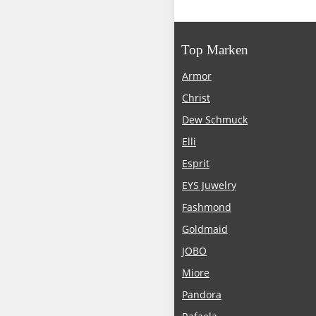
Top Marken
Armor
Christ
Dew Schmuck
Elli
Esprit
EYS Juwelry
Fashmond
Goldmaid
JOBO
Miore
Pandora