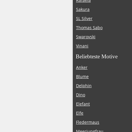
Rafaela
Sakura
SL Silver
Thomas Sabo
Swarovski
Vinani
Beliebteste Motive
Anker
Blume
Delphin
Dino
Elefant
Elfe
Fledermaus
Meerjungfrau