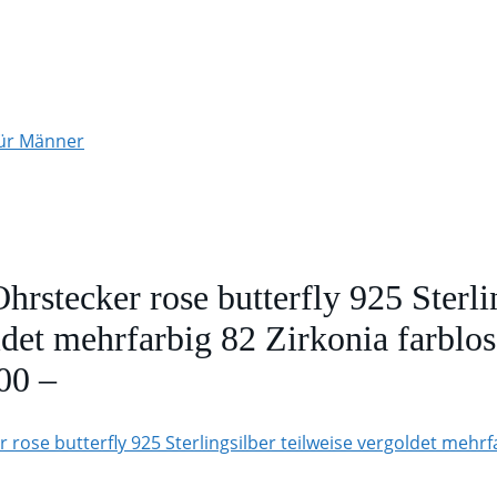
für Männer
rstecker rose butterfly 925 Sterli
ldet mehrfarbig 82 Zirkonia farblos
00 –