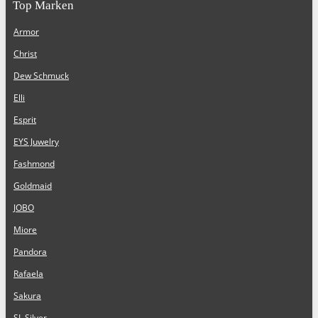
Top Marken
Armor
Christ
Dew Schmuck
Elli
Esprit
EYS Juwelry
Fashmond
Goldmaid
JOBO
Miore
Pandora
Rafaela
Sakura
SL Silver