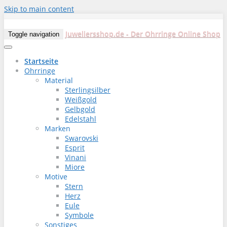
Skip to main content
Juweliersshop.de - Der Ohrringe Online Shop
Toggle navigation
Startseite
Ohrringe
Material
Sterlingsilber
Weißgold
Gelbgold
Edelstahl
Marken
Swarovski
Esprit
Vinani
Miore
Motive
Stern
Herz
Eule
Symbole
Sonstiges