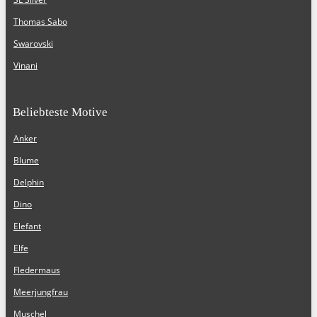
Thomas Sabo
Swarovski
Vinani
Beliebteste Motive
Anker
Blume
Delphin
Dino
Elefant
Elfe
Fledermaus
Meerjungfrau
Muschel