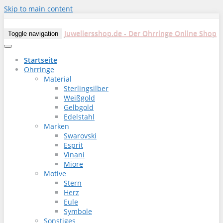
Skip to main content
Juweliersshop.de - Der Ohrringe Online Shop
Toggle navigation
Startseite
Ohrringe
Material
Sterlingsilber
Weißgold
Gelbgold
Edelstahl
Marken
Swarovski
Esprit
Vinani
Miore
Motive
Stern
Herz
Eule
Symbole
Sonstiges