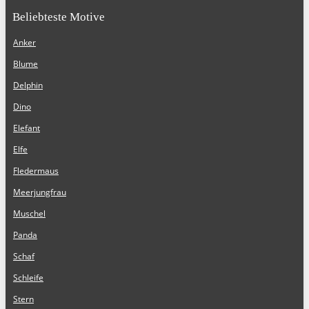
Beliebteste Motive
Anker
Blume
Delphin
Dino
Elefant
Elfe
Fledermaus
Meerjungfrau
Muschel
Panda
Schaf
Schleife
Stern