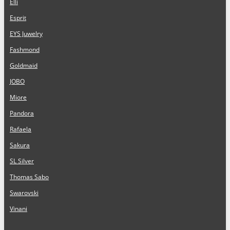
Elli
Esprit
EYS Juwelry
Fashmond
Goldmaid
JOBO
Miore
Pandora
Rafaela
Sakura
SL Silver
Thomas Sabo
Swarovski
Vinani