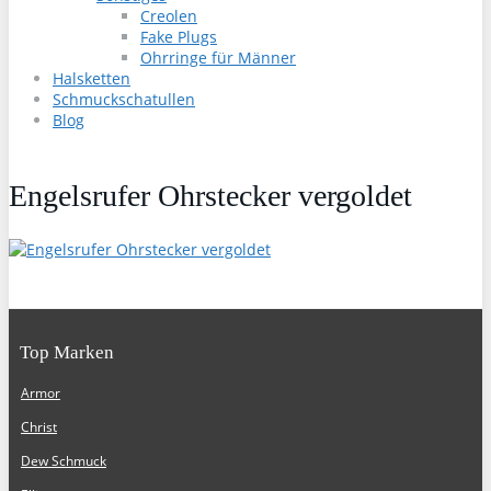
Creolen
Fake Plugs
Ohrringe für Männer
Halsketten
Schmuckschatullen
Blog
Engelsrufer Ohrstecker vergoldet
Top Marken
Armor
Christ
Dew Schmuck