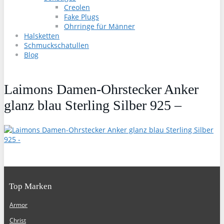
Creolen
Fake Plugs
Ohrringe für Männer
Halsketten
Schmuckschatullen
Blog
Laimons Damen-Ohrstecker Anker
glanz blau Sterling Silber 925 –
Top Marken
Armor
Christ