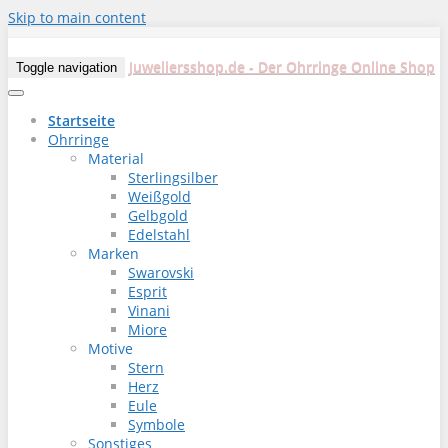
Skip to main content
Juweliersshop.de - Der Ohrringe Online Shop
Toggle navigation
Startseite
Ohrringe
Material
Sterlingsilber
Weißgold
Gelbgold
Edelstahl
Marken
Swarovski
Esprit
Vinani
Miore
Motive
Stern
Herz
Eule
Symbole
Sonstiges