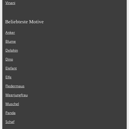
Vinani
Beliebteste Motive
Anker
Blume
Delphin
Dino
Elefant
Elfe
Fledermaus
Meerjungfrau
Muschel
Panda
Schaf