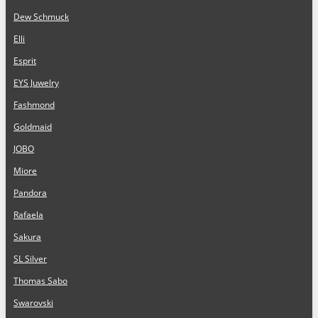
Dew Schmuck
Elli
Esprit
EYS Juwelry
Fashmond
Goldmaid
JOBO
Miore
Pandora
Rafaela
Sakura
SL Silver
Thomas Sabo
Swarovski