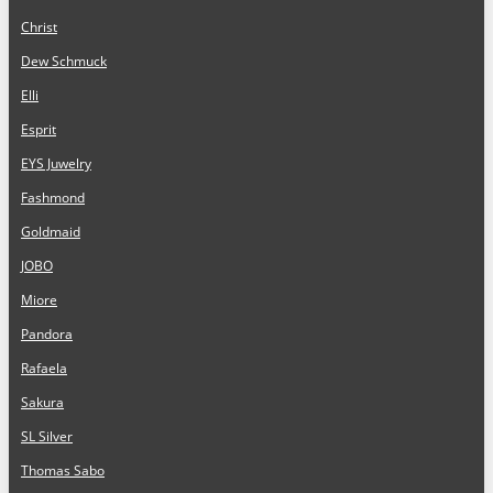
Christ
Dew Schmuck
Elli
Esprit
EYS Juwelry
Fashmond
Goldmaid
JOBO
Miore
Pandora
Rafaela
Sakura
SL Silver
Thomas Sabo