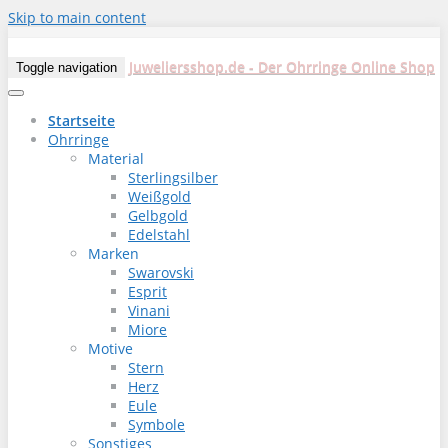
Skip to main content
Juweliersshop.de - Der Ohrringe Online Shop
Toggle navigation
Startseite
Ohrringe
Material
Sterlingsilber
Weißgold
Gelbgold
Edelstahl
Marken
Swarovski
Esprit
Vinani
Miore
Motive
Stern
Herz
Eule
Symbole
Sonstiges