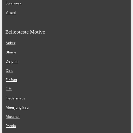
Swarovski
Vinani
Beliebteste Motive
Anker
Blume
Delphin
Dino
Elefant
Elfe
Fledermaus
Meerjungfrau
Muschel
Panda