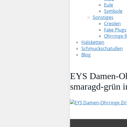
Eule
Symbole
Sonstiges
Creolen
Fake Plugs
Ohrringe 
Halsketten
Schmuckschatullen
Blog
EYS Damen-Ohrr
smaragd-grün 