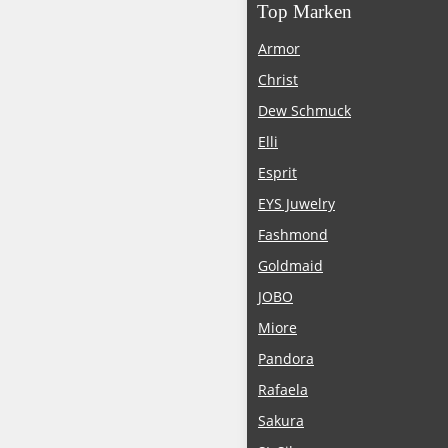
Top Marken
Armor
Christ
Dew Schmuck
Elli
Esprit
EYS Juwelry
Fashmond
Goldmaid
JOBO
Miore
Pandora
Rafaela
Sakura