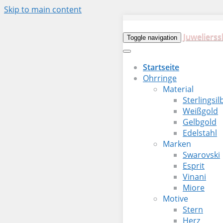
Skip to main content
Juwelierss
Toggle navigation
Startseite
Ohrringe
Material
Sterlingsil
Weißgold
Gelbgold
Edelstahl
Marken
Swarovski
Esprit
Vinani
Miore
Motive
Stern
Herz