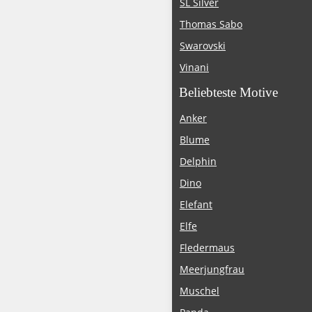
SL Silver
Thomas Sabo
Swarovski
Vinani
Beliebteste Motive
Anker
Blume
Delphin
Dino
Elefant
Elfe
Fledermaus
Meerjungfrau
Muschel