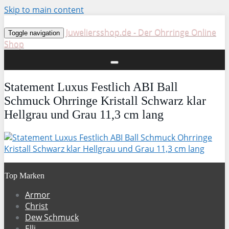
Skip to main content
Juweliersshop.de - Der Ohrringe Online
Toggle navigation
Shop
Statement Luxus Festlich ABI Ball
Schmuck Ohrringe Kristall Schwarz klar
Hellgrau und Grau 11,3 cm lang
Top Marken
Armor
Christ
Dew Schmuck
Elli