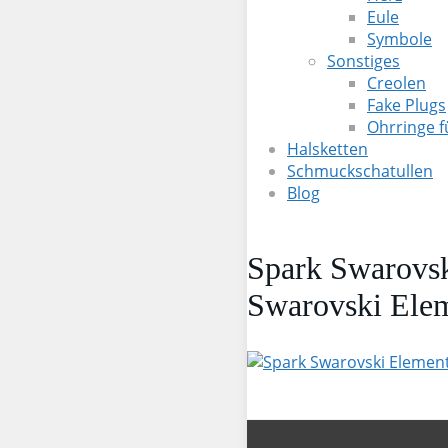
Eule
Symbole
Sonstiges
Creolen
Fake Plugs
Ohrringe 
Halsketten
Schmuckschatullen
Blog
Spark Swarovsk
Swarovski Elem