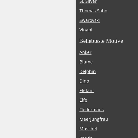
SL Silver
Thomas Sabo
Swarovski
Vinani
Beliebteste Motive
Anker
Blume
Delphin
Dino
Elefant
Elfe
Fledermaus
Meerjungfrau
Muschel