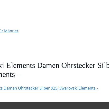
für Männer
i Elements Damen Ohrstecker Silb
ents –