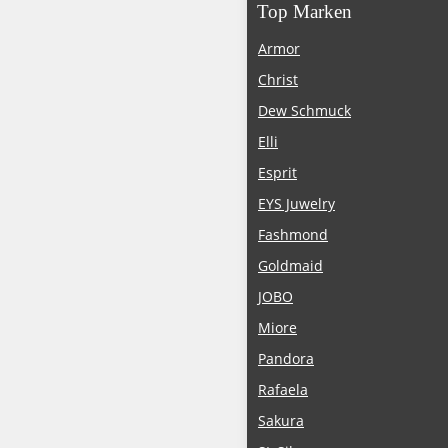
Top Marken
Armor
Christ
Dew Schmuck
Elli
Esprit
EYS Juwelry
Fashmond
Goldmaid
JOBO
Miore
Pandora
Rafaela
Sakura