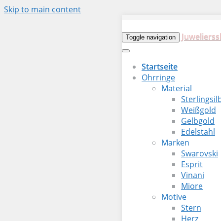
Skip to main content
Juwelierss
Toggle navigation
Startseite
Ohrringe
Material
Sterlingsil
Weißgold
Gelbgold
Edelstahl
Marken
Swarovski
Esprit
Vinani
Miore
Motive
Stern
Herz