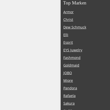
Top Marken
Armor
Christ
Dew Schmuck
Elli
Esprit
EYS Juwelry
Fashmond
Goldmaid
JOBO
Miore
Pandora
Rafaela
Sakura