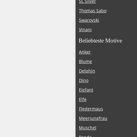
SL Silver
Thomas Sabo
Swarovski
Vinani
Beliebteste Motive
Anker
Blume
Delphin
Dino
Elefant
Elfe
Fledermaus
Meerjungfrau
Muschel