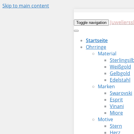
Skip to main content
Juwelierss
Toggle navigation
Startseite
Ohrringe
Material
Sterlingsil
Weißgold
Gelbgold
Edelstahl
Marken
Swarovski
Esprit
Vinani
Miore
Motive
Stern
Herz