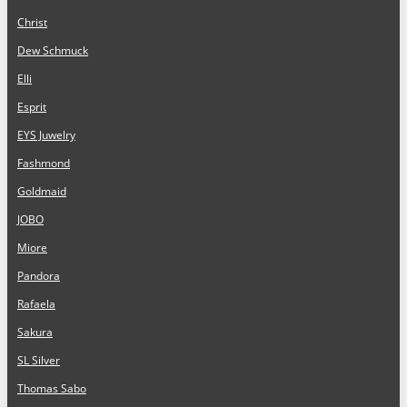
Christ
Dew Schmuck
Elli
Esprit
EYS Juwelry
Fashmond
Goldmaid
JOBO
Miore
Pandora
Rafaela
Sakura
SL Silver
Thomas Sabo