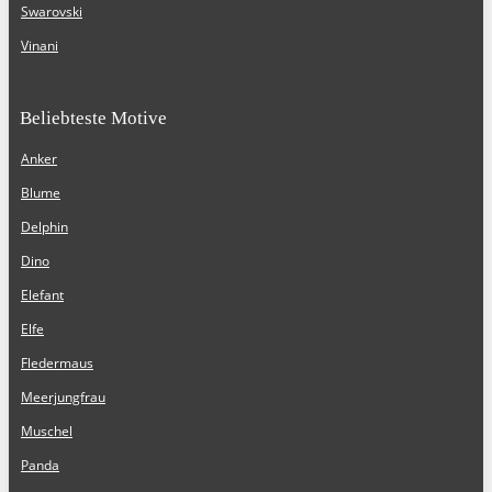
Swarovski
Vinani
Beliebteste Motive
Anker
Blume
Delphin
Dino
Elefant
Elfe
Fledermaus
Meerjungfrau
Muschel
Panda