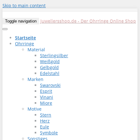
Skip to main content
Juweliersshop.de - Der Ohrringe Online Shop
Toggle navigation
Startseite
Ohrringe
Material
Sterlingsilber
Weißgold
Gelbgold
Edelstahl
Marken
Swarovski
Esprit
Vinani
Miore
Motive
Stern
Herz
Eule
Symbole
Sonstiges