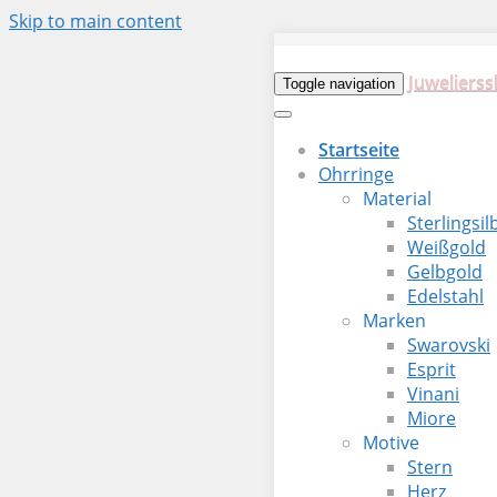
Skip to main content
Juwelierss
Toggle navigation
Startseite
Ohrringe
Material
Sterlingsil
Weißgold
Gelbgold
Edelstahl
Marken
Swarovski
Esprit
Vinani
Miore
Motive
Stern
Herz