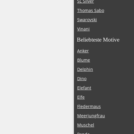
SL Silver
Thomas Sabo
Swarovski
Vinani
Beliebteste Motive
Anker
Blume
Delphin
Dino
Elefant
Elfe
Fledermaus
Meerjungfrau
Muschel