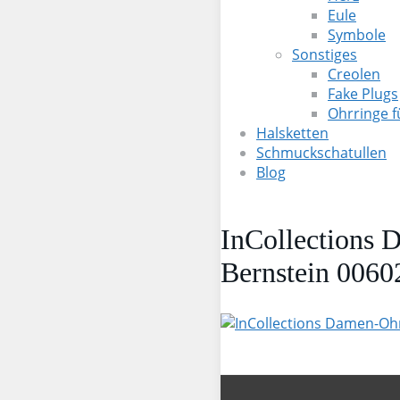
Eule
Symbole
Sonstiges
Creolen
Fake Plugs
Ohrringe 
Halsketten
Schmuckschatullen
Blog
InCollections 
Bernstein 006