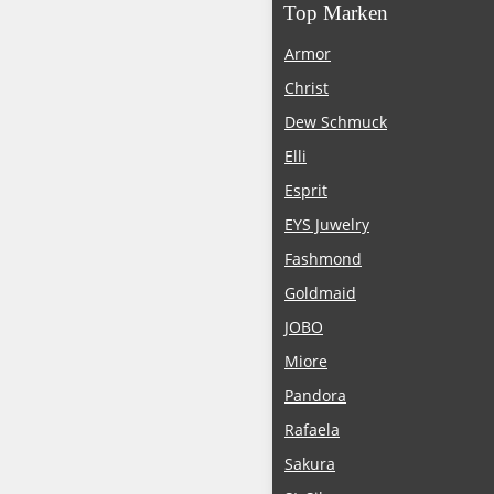
Top Marken
Armor
Christ
Dew Schmuck
Elli
Esprit
EYS Juwelry
Fashmond
Goldmaid
JOBO
Miore
Pandora
Rafaela
Sakura