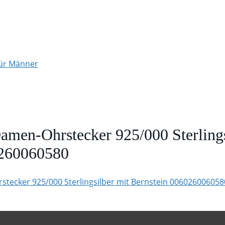
für Männer
Damen-Ohrstecker 925/000 Sterlings
0260060580