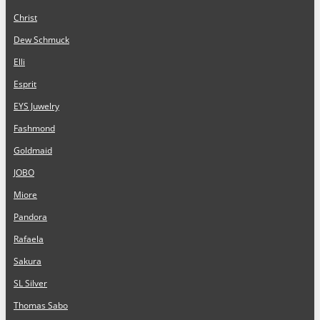
Christ
Dew Schmuck
Elli
Esprit
EYS Juwelry
Fashmond
Goldmaid
JOBO
Miore
Pandora
Rafaela
Sakura
SL Silver
Thomas Sabo