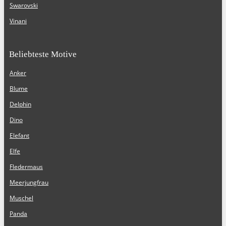
Swarovski
Vinani
Beliebteste Motive
Anker
Blume
Delphin
Dino
Elefant
Elfe
Fledermaus
Meerjungfrau
Muschel
Panda