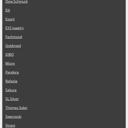
Dew Schmuck
Elli
Esprit
EYS Juwelry
Fashmond
Goldmaid
JOBO
Miore
Pandora
Rafaela
Sakura
SL Silver
Thomas Sabo
Swarovski
Vinani