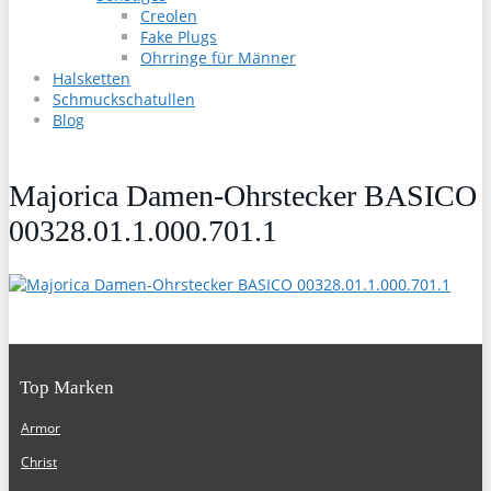
Creolen
Fake Plugs
Ohrringe für Männer
Halsketten
Schmuckschatullen
Blog
Majorica Damen-Ohrstecker BASICO
00328.01.1.000.701.1
Top Marken
Armor
Christ