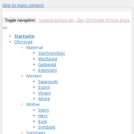
Skip to main content
Juweliersshop.de - Der Ohrringe Online Shop
Toggle navigation
Startseite
Ohrringe
Material
Sterlingsilber
Weißgold
Gelbgold
Edelstahl
Marken
Swarovski
Esprit
Vinani
Miore
Motive
Stern
Herz
Eule
Symbole
Sonstiges