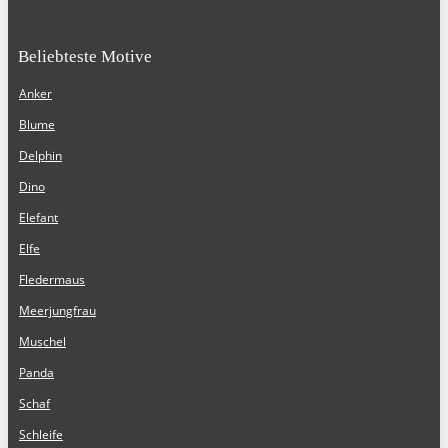
Beliebteste Motive
Anker
Blume
Delphin
Dino
Elefant
Elfe
Fledermaus
Meerjungfrau
Muschel
Panda
Schaf
Schleife