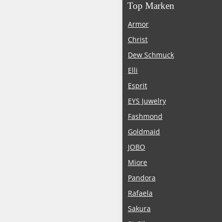
Top Marken
Armor
Christ
Dew Schmuck
Elli
Esprit
EYS Juwelry
Fashmond
Goldmaid
JOBO
Miore
Pandora
Rafaela
Sakura