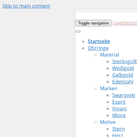
Skip to main content
Juwelierss
Toggle navigation
Startseite
Ohrringe
Material
Sterlingsil
Weißgold
Gelbgold
Edelstahl
Marken
Swarovski
Esprit
Vinani
Miore
Motive
Stern
Herz