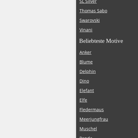
SL Silver
Thomas Sabo
Swarovski
Vinani
Beliebteste Motive
Anker
Blume
Delphin
Dino
Elefant
Elfe
Fledermaus
Meerjungfrau
Muschel