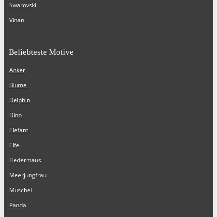
Swarovski
Vinani
Beliebteste Motive
Anker
Blume
Delphin
Dino
Elefant
Elfe
Fledermaus
Meerjungfrau
Muschel
Panda