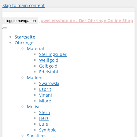
Skip to main content
Juweliersshop.de - Der Ohrringe Online Shop
Toggle navigation
Startseite
Ohrringe
Material
Sterlingsilber
Weißgold
Gelbgold
Edelstahl
Marken
Swarovski
Esprit
Vinani
Miore
Motive
Stern
Herz
Eule
Symbole
Sonstiges