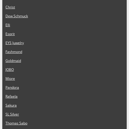
Christ
Dew Schmuck
Elli
Esprit
EYS Juwelry
Fashmond
Goldmaid
JOBO
Miore
Pandora
Rafaela
Sakura
SL Silver
Thomas Sabo