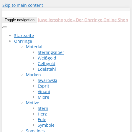
Skip to main content
Juweliersshop.de - Der Ohrringe Online Shop
Toggle navigation
Startseite
Ohrringe
Material
Sterlingsilber
Weißgold
Gelbgold
Edelstahl
Marken
Swarovski
Esprit
Vinani
Miore
Motive
Stern
Herz
Eule
Symbole
Sonstiges