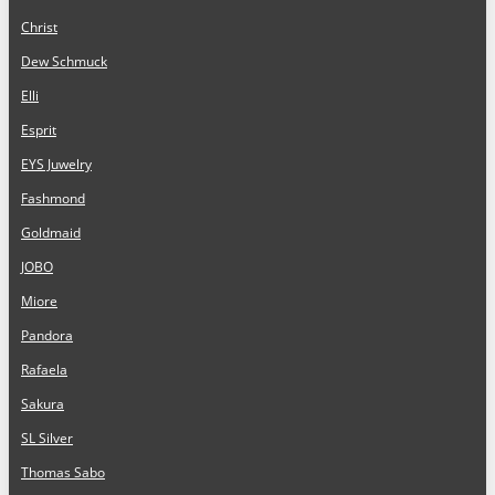
Christ
Dew Schmuck
Elli
Esprit
EYS Juwelry
Fashmond
Goldmaid
JOBO
Miore
Pandora
Rafaela
Sakura
SL Silver
Thomas Sabo