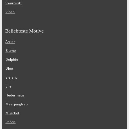
Swarovski
Vinani
Beliebteste Motive
Anker
Blume
Delphin
Dino
Elefant
Elfe
Fledermaus
Meerjungfrau
Muschel
Panda