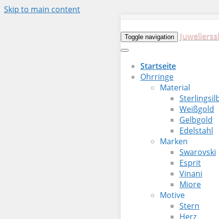
Skip to main content
Juwelierss
Toggle navigation
Startseite
Ohrringe
Material
Sterlingsil
Weißgold
Gelbgold
Edelstahl
Marken
Swarovski
Esprit
Vinani
Miore
Motive
Stern
Herz