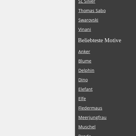
SL Silver
Thomas Sabo
Swarovski
Vinani
Beliebteste Motive
Anker
Blume
Delphin
Dino
Elefant
Elfe
Fledermaus
Meerjungfrau
Muschel