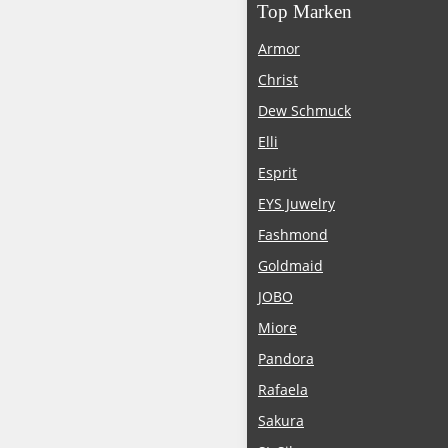
Top Marken
Armor
Christ
Dew Schmuck
Elli
Esprit
EYS Juwelry
Fashmond
Goldmaid
JOBO
Miore
Pandora
Rafaela
Sakura