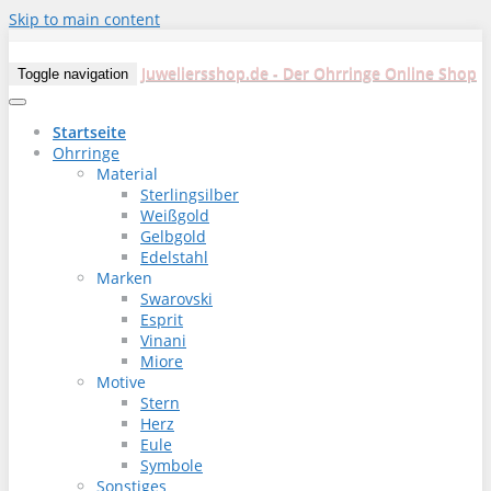
Skip to main content
Juweliersshop.de - Der Ohrringe Online Shop
Toggle navigation
Startseite
Ohrringe
Material
Sterlingsilber
Weißgold
Gelbgold
Edelstahl
Marken
Swarovski
Esprit
Vinani
Miore
Motive
Stern
Herz
Eule
Symbole
Sonstiges