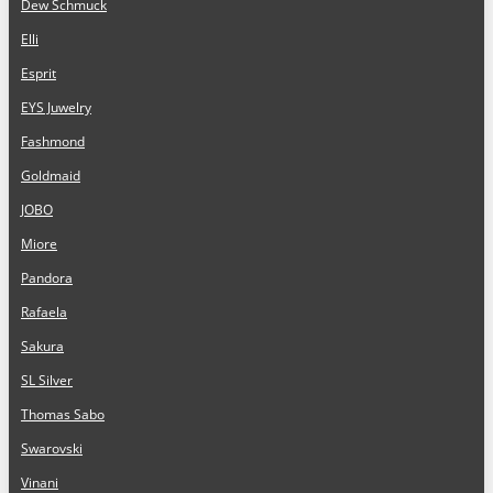
Dew Schmuck
Elli
Esprit
EYS Juwelry
Fashmond
Goldmaid
JOBO
Miore
Pandora
Rafaela
Sakura
SL Silver
Thomas Sabo
Swarovski
Vinani