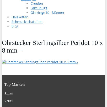
Creolen
Fake Plugs
Ohrringe für Männer
Halsketten
Schmuckschatullen
Blog
Ohrstecker Sterlingsilber Peridot 10 x
8 mm –
Top Marken
Armor
Christ