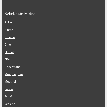
Beliebteste Motive
Anker
Blume
Delphin
Dino
Elefant
Elfe
Fledermaus
Meerjungfrau
Muschel
Panda
Schaf
Schleife