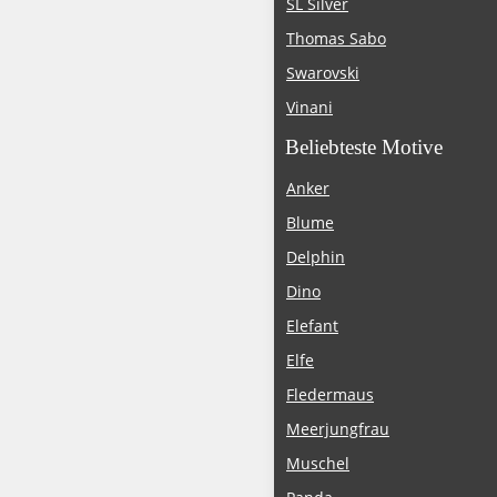
SL Silver
Thomas Sabo
Swarovski
Vinani
Beliebteste Motive
Anker
Blume
Delphin
Dino
Elefant
Elfe
Fledermaus
Meerjungfrau
Muschel