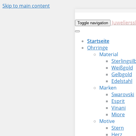
Skip to main content
Juwelierss
Toggle navigation
Startseite
Ohrringe
Material
Sterlingsil
Weißgold
Gelbgold
Edelstahl
Marken
Swarovski
Esprit
Vinani
Miore
Motive
Stern
Herz