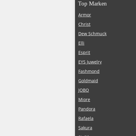
Top Marken
Armor
Christ
Dew Schmuck
Elli
Esprit
EYS Juwelry
Fashmond
Goldmaid
JOBO
Miore
Pandora
Rafaela
Sakura