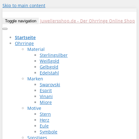
Skip to main content
Juweliersshop.de - Der Ohrringe Online Shop
Toggle navigation
Startseite
Ohrringe
Material
Sterlingsilber
Weißgold
Gelbgold
Edelstahl
Marken
Swarovski
Esprit
Vinani
Miore
Motive
Stern
Herz
Eule
Symbole
Sonstiges