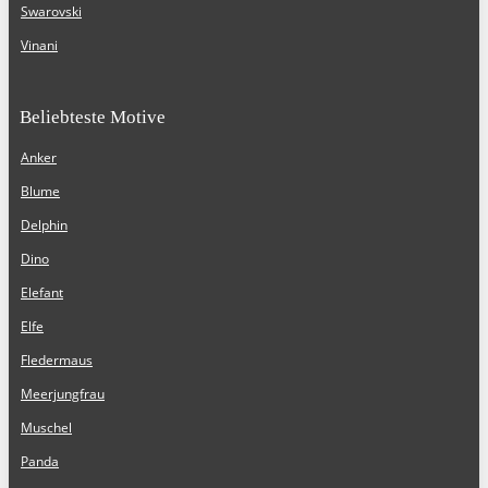
Swarovski
Vinani
Beliebteste Motive
Anker
Blume
Delphin
Dino
Elefant
Elfe
Fledermaus
Meerjungfrau
Muschel
Panda