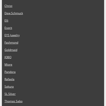
Christ
Dew Schmuck
Elli
Esprit
EYS Juwelry
Fashmond
Goldmaid
JOBO
Miore
Pandora
Rafaela
Sakura
SL Silver
Thomas Sabo