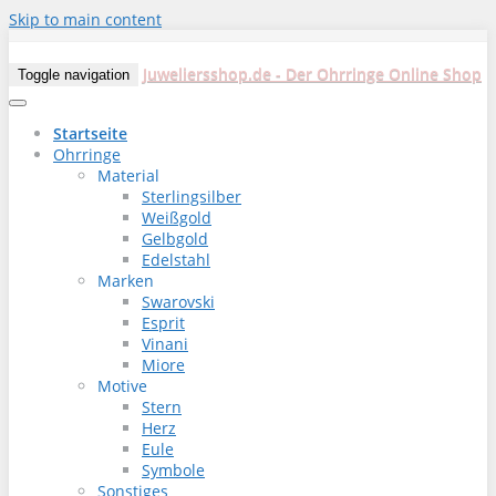
Skip to main content
Juweliersshop.de - Der Ohrringe Online Shop
Toggle navigation
Startseite
Ohrringe
Material
Sterlingsilber
Weißgold
Gelbgold
Edelstahl
Marken
Swarovski
Esprit
Vinani
Miore
Motive
Stern
Herz
Eule
Symbole
Sonstiges