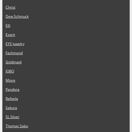
Christ
Dew Schmuck
Elli
Esprit
EYS Juwelry
Fashmond
Goldmaid
JOBO
Miore
Pandora
Rafaela
Sakura
SL Silver
Thomas Sabo