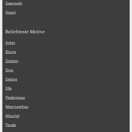
Swarovski
Vinani
Beliebteste Motive
Anker
Blume
Delphin
Dino
Elefant
Elfe
Fledermaus
Meerjungfrau
Muschel
Panda