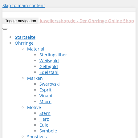
Skip to main content
Juweliersshop.de - Der Ohrringe Online Shop
Toggle navigation
Startseite
Ohrringe
Material
Sterlingsilber
Weißgold
Gelbgold
Edelstahl
Marken
Swarovski
Esprit
Vinani
Miore
Motive
Stern
Herz
Eule
Symbole
Sonstiges