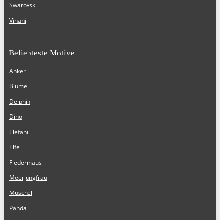
Swarovski
Vinani
Beliebteste Motive
Anker
Blume
Delphin
Dino
Elefant
Elfe
Fledermaus
Meerjungfrau
Muschel
Panda