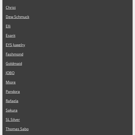
Christ
Dew Schmuck
Elli
Esprit
EYS Juwelry
Fashmond
Goldmaid
JOBO
Miore
Pandora
Rafaela
Sakura
SL Silver
Thomas Sabo