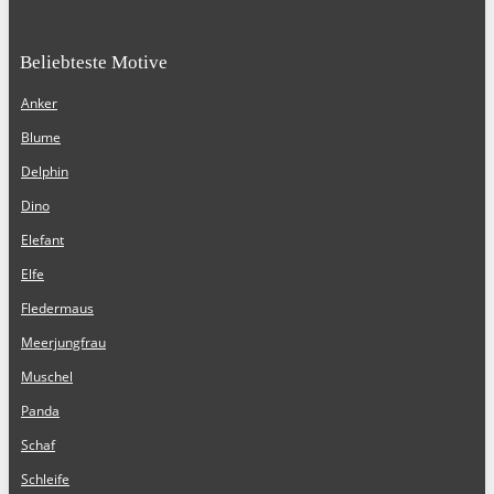
Beliebteste Motive
Anker
Blume
Delphin
Dino
Elefant
Elfe
Fledermaus
Meerjungfrau
Muschel
Panda
Schaf
Schleife