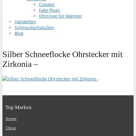
Creolen
Fake Plugs
Ohrringe für Männer
Halsketten
Schmuckschatullen
Blog
Silber Schneeflocke Ohrstecker mit
Zirkonia –
Top Marken
Armor
Christ