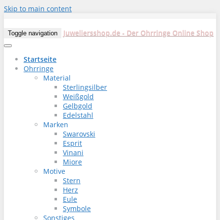
Skip to main content
Juweliersshop.de - Der Ohrringe Online Shop
Toggle navigation
Startseite
Ohrringe
Material
Sterlingsilber
Weißgold
Gelbgold
Edelstahl
Marken
Swarovski
Esprit
Vinani
Miore
Motive
Stern
Herz
Eule
Symbole
Sonstiges