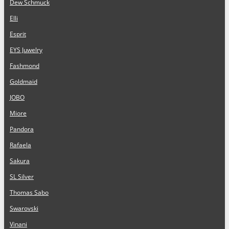
Dew Schmuck
Elli
Esprit
EYS Juwelry
Fashmond
Goldmaid
JOBO
Miore
Pandora
Rafaela
Sakura
SL Silver
Thomas Sabo
Swarovski
Vinani