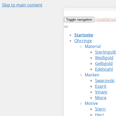
Skip to main content
Juwelierss
Toggle navigation
Startseite
Ohrringe
Material
Sterlingsil
Weißgold
Gelbgold
Edelstahl
Marken
Swarovski
Esprit
Vinani
Miore
Motive
Stern
Herz