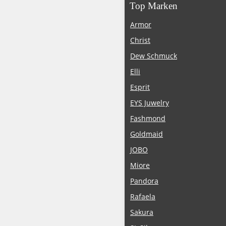
Top Marken
Armor
Christ
Dew Schmuck
Elli
Esprit
EYS Juwelry
Fashmond
Goldmaid
JOBO
Miore
Pandora
Rafaela
Sakura