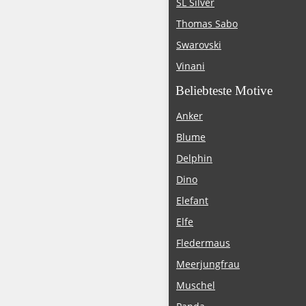
SL Silver
Thomas Sabo
Swarovski
Vinani
Beliebteste Motive
Anker
Blume
Delphin
Dino
Elefant
Elfe
Fledermaus
Meerjungfrau
Muschel