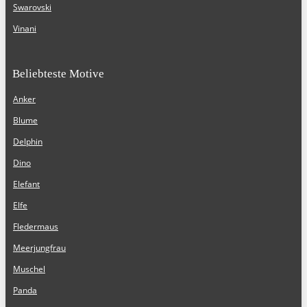
Swarovski
Vinani
Beliebteste Motive
Anker
Blume
Delphin
Dino
Elefant
Elfe
Fledermaus
Meerjungfrau
Muschel
Panda