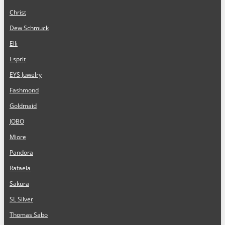
Christ
Dew Schmuck
Elli
Esprit
EYS Juwelry
Fashmond
Goldmaid
JOBO
Miore
Pandora
Rafaela
Sakura
SL Silver
Thomas Sabo