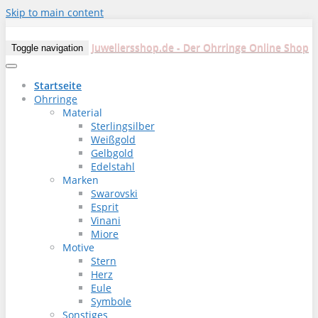
Skip to main content
Juweliersshop.de - Der Ohrringe Online Shop
Toggle navigation
Startseite
Ohrringe
Material
Sterlingsilber
Weißgold
Gelbgold
Edelstahl
Marken
Swarovski
Esprit
Vinani
Miore
Motive
Stern
Herz
Eule
Symbole
Sonstiges