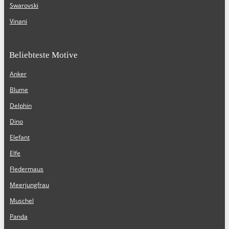
Swarovski
Vinani
Beliebteste Motive
Anker
Blume
Delphin
Dino
Elefant
Elfe
Fledermaus
Meerjungfrau
Muschel
Panda