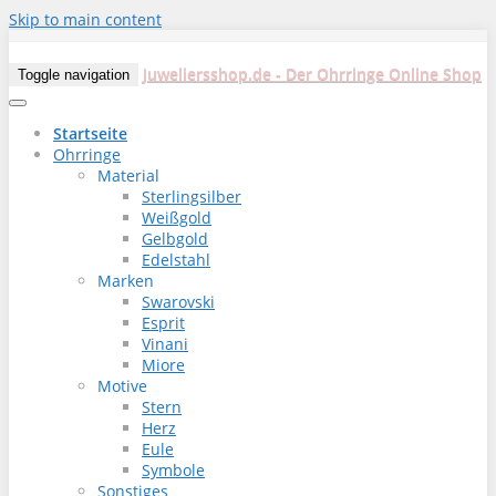
Skip to main content
Juweliersshop.de - Der Ohrringe Online Shop
Toggle navigation
Startseite
Ohrringe
Material
Sterlingsilber
Weißgold
Gelbgold
Edelstahl
Marken
Swarovski
Esprit
Vinani
Miore
Motive
Stern
Herz
Eule
Symbole
Sonstiges