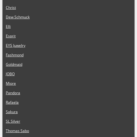
Christ
Dew Schmuck
Elli
Esprit
EYS Juwelry
Fashmond
Goldmaid
JOBO
Miore
Pandora
Rafaela
Sakura
SL Silver
Thomas Sabo